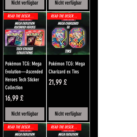
Nicht verfügbar
Nicht verfügbar
READ THE DESCRIPTION!
READ THE DESCRIPTION!
Pokémon TCG: Mega
Pokémon TCG: Mega
Evolution—Ascended
Charizard ex Tins
Heroes Tech Sticker
Preis
21,99 £
Collection
Preis
16,99 £
Nicht verfügbar
Nicht verfügbar
READ THE DESCRIPTION!
READ THE DESCRIPTION!