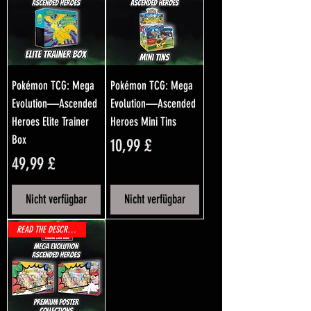
Pokémon TCG: Mega
Pokémon TCG: Mega
Evolution—Ascended
Evolution—Ascended
Heroes Elite Trainer
Heroes Mini Tins
Box
Preis
10,99 £
Preis
49,99 £
Nicht verfügbar
Nicht verfügbar
READ THE DESCRIPTION!