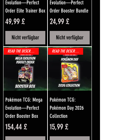
Evolution—Perfect
Evolution—Perfect
Order Elite Trainer Box
Order Booster Bundle
Preis
Preis
49,99 £
24,99 £
Nicht verfügbar
Nicht verfügbar
READ THE DESCRIPTION!
READ THE DESCRIPTION!
Pokémon TCG: Mega
Pokémon TCG:
Evolution—Perfect
Pokémon Day 2026
Order Booster Box
Collection
Preis
Preis
154,44 £
15,99 £