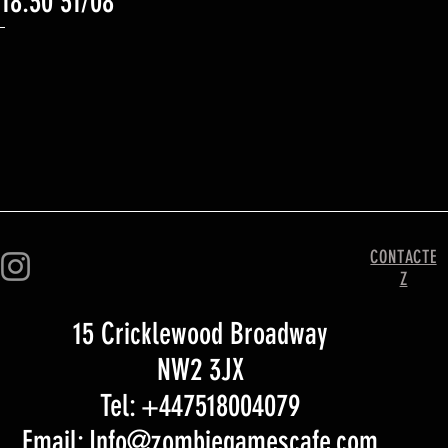
 18:30 31/08
CONTACTE
Z
15 Cricklewood Broadway
NW2 3JX
Tel: +447518004079
Email: Info@zombiegamescafe.com