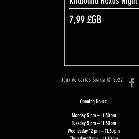
Riftbound Nexus Night
Prix
7,99 £GB
Jeux de cartes Sparta © 2022
Opening Hours:
Monday 5 pm – 11:30 pm
Tuesday 5 pm – 11:30 pm
Wednesday 12 pm – 11:30 pm
Thursday 12 pm – 11:30 pm