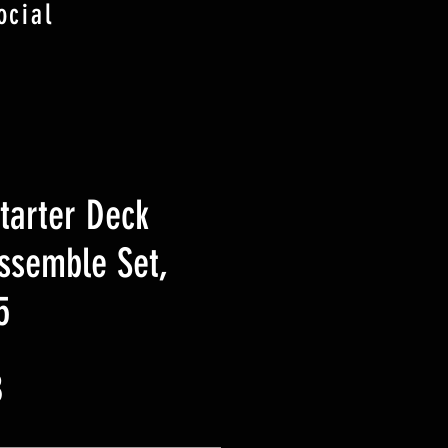
ocial
tarter Deck
ssemble Set,
5
Prix
B