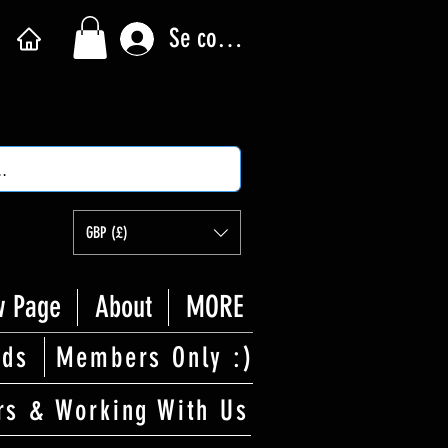
Se connecter
GBP (£)
 Page
About
MORE
rds
Members Only :)
rs & Working With Us