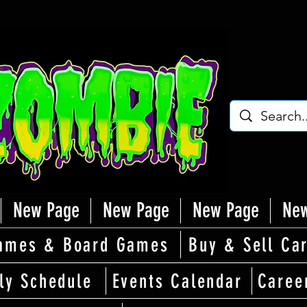
New Page
New Page
New Page
New
ames & Board Games
Buy & Sell Ca
ly Schedule
Events Calendar
Caree