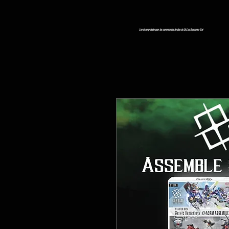
Livraison gratuite pour les commandes de plus de 25 £ au Royaume-Uni