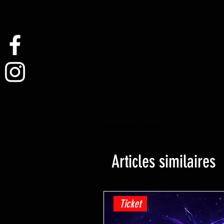
YuGiOh -Lightning Overdrive - BOOSTER BOX - PRE COMMANDE - Date de sortie 04/06/2021
yugioh magasin de jeux de cartes à collectionner hobby magasin de détail
Articles similaires
Ticket