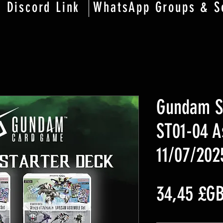
Discord Link
WhatsApp Groups & S
Gundam S
ST01-04 A
11/07/202
34,45 £G