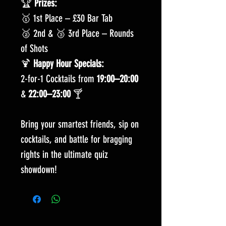
🏆
Prizes:
🥇 1st Place – £30 Bar Tab
🥈 2nd & 🥉 3rd Place – Rounds
of Shots
🍹
Happy Hour Specials:
2-for-1 Cocktails from
19:00–20:00
&
22:00–23:00
🍸
Bring your smartest friends, sip on
cocktails, and battle for bragging
rights in the ultimate quiz
showdown!