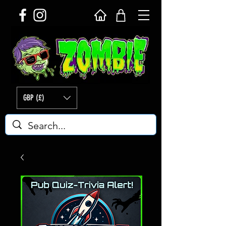
GBP (£)