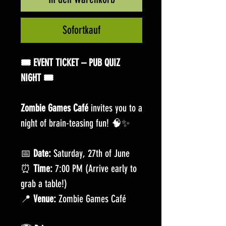
Sofortkauf
🎟️ EVENT TICKET – PUB QUIZ
NIGHT 🎟️
Zombie Games Café
invites you to a
night of brain-teasing fun! 🧠✨
📅
Date:
Saturday, 27th of June
⏰
Time:
7:00 PM (Arrive early to
grab a table!)
📍
Venue:
Zombie Games Café