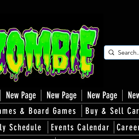
New Page
New Page
New Page
New
ames & Board Games
Buy & Sell Ca
ly Schedule
Events Calendar
Caree