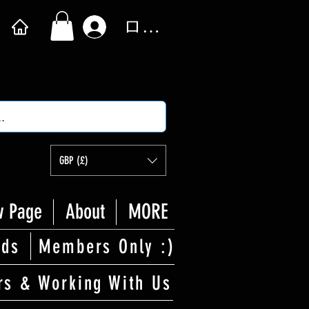
ログイン
GBP (£)
 Page
About
MORE
rds
Members Only :)
rs & Working With Us