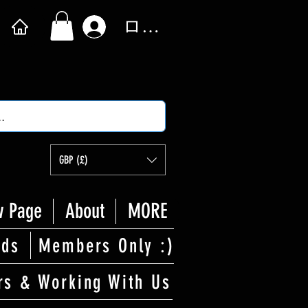
ログイン
GBP (£)
 Page
About
MORE
rds
Members Only :)
rs & Working With Us