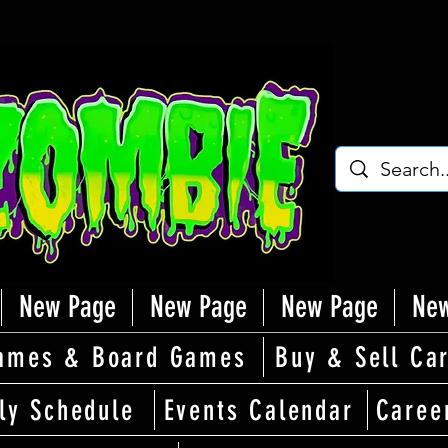
New Page
New Page
New Page
New
ames & Board Games
Buy & Sell Ca
ly Schedule
Events Calendar
Caree