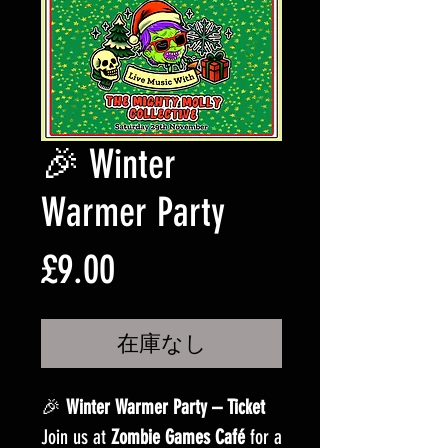
🎉 Winter
Warmer Party
価
£9.00
格
在庫なし
🎉
Winter Warmer Party – Ticket
Join us at
Zombie Games Café
for a