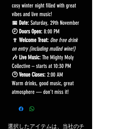
cosy winter night filled with great
vibes and live music!
📅 Date:
Saturday, 29th November
🕗 Doors Open:
8:00 PM
🍷 Welcome Treat:
One free drink
on entry (including mulled wine!)
🎶 Live Music:
The Mighty Moly
Collective – starts at 10:30 PM
🕑 Venue Closes:
2:00 AM
Warm drinks, good music, great
atmosphere — don’t miss it!
選択したアイテムは、当社のチ