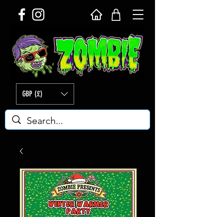
GBP (£)