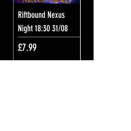
Riftbound Nexus
One Piece Win
Night 18:30 31/08
Some Bling! Tic
17:00 02/08
価格
£7.99
価格
£7.99
カートに追加する
カートに追加
スパルタ カード ゲーム
© 2022