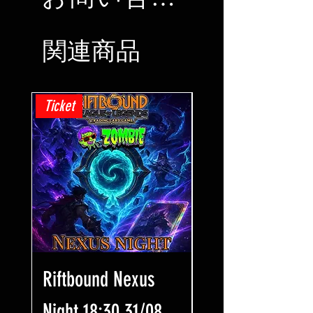
関連商品
Ticket
Ticket
Riftbound Nexus
One Piece Win
Night 18:30 31/08
Some Bling! Tic