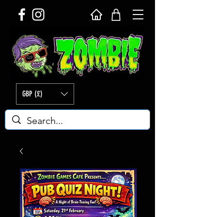
GBP (£)