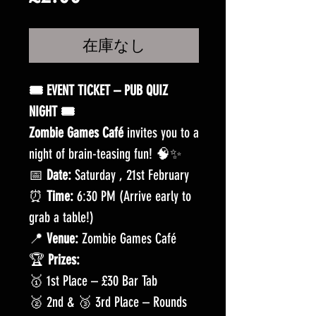
格
在庫なし
🎟️ EVENT TICKET – PUB QUIZ
NIGHT 🎟️
Zombie Games Café
invites you to a
night of brain-teasing fun! 🧠✨
📅
Date:
Saturday , 21st February
⏰
Time:
6:30 PM (Arrive early to
grab a table!)
📍
Venue:
Zombie Games Café
🏆
Prizes:
🥇 1st Place – £30 Bar Tab
🥈 2nd & 🥉 3rd Place – Rounds