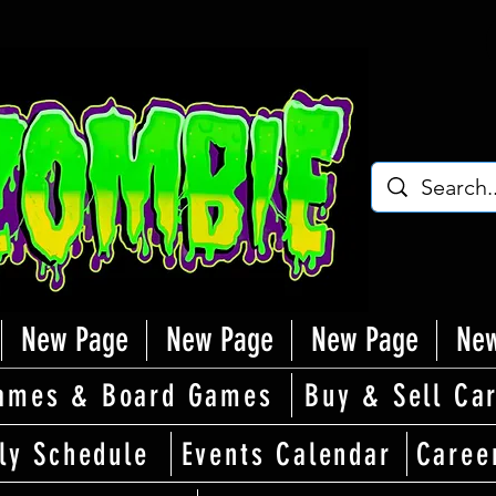
New Page
New Page
New Page
New
ames & Board Games
Buy & Sell Ca
ly Schedule
Events Calendar
Caree