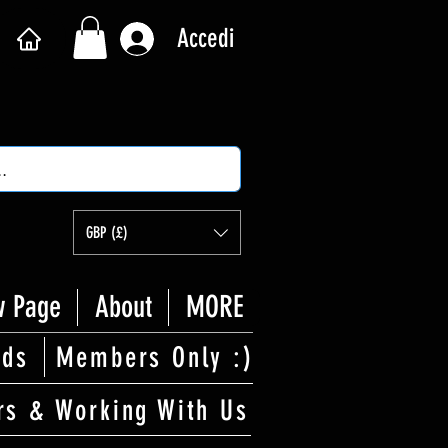
Accedi
GBP (£)
 Page
About
MORE
rds
Members Only :)
rs & Working With Us