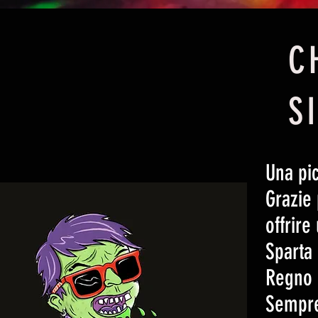
C
S
Una pi
Grazie 
offrire
Sparta
Regno U
Sempre 