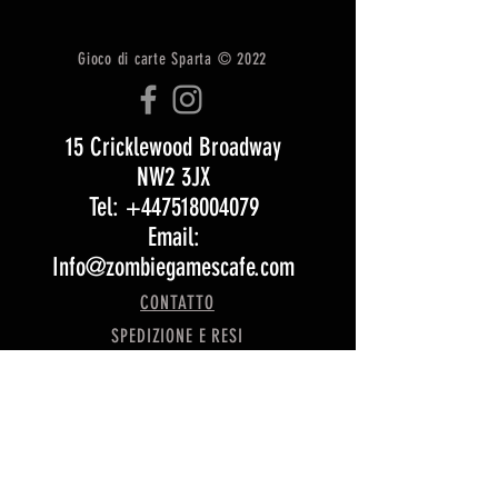
Gioco di carte Sparta © 2022
15 Cricklewood Broadway
NW2 3JX
Tel: +447518004079
Email:
Info@zombiegamescafe.com
CONTATTO
SPEDIZIONE E RESI
Termini e condizioni
Opening Hours:
Monday 5 pm – 11:30 pm
Tuesday 5 pm – 11:30 pm