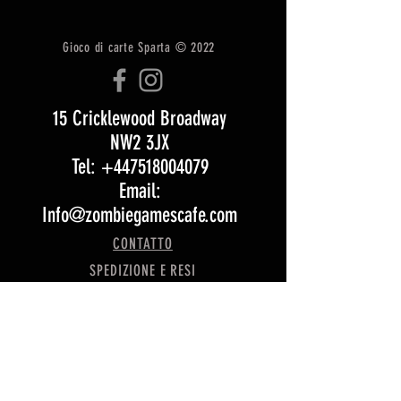
Gioco di carte Sparta © 2022
15 Cricklewood Broadway
NW2 3JX
Tel: +447518004079
Email:
Info@zombiegamescafe.com
CONTATTO
SPEDIZIONE E RESI
Termini e condizioni
Opening Hours:
Monday 5 pm – 11:30 pm
Tuesday 5 pm – 11:30 pm